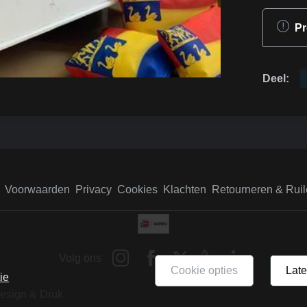
Pr
Deel:
Voorwaarden
Privacy
Cookies
Klachten
Retourneren & Ruil
Volg ons
cookie opties
lat
ie
Design & Druk