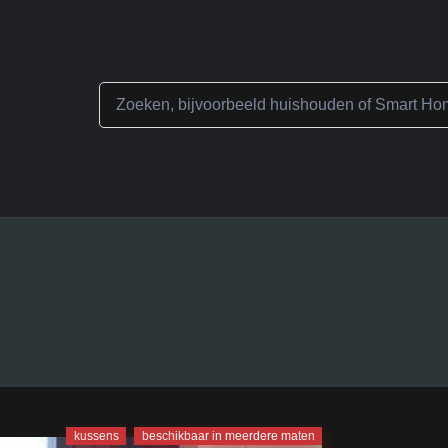
Home
Webshop
Specials
Contact
Winkelwag
kussens
beschikbaar in meerdere maten