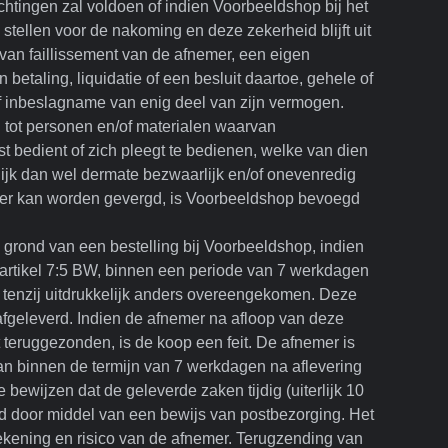
chtingen zal voldoen of indien Voorbeeldshop bij het
stellen voor de nakoming en deze zekerheid blijft uit
van faillissement van de afnemer, een eigen
betaling, liquidatie of een besluit daartoe, gehele of
of inbeslagname van enig deel van zijn vermogen.
 tot personen en/of materialen waarvan
t bedient of zich pleegt te bedienen, welke van dien
ijk dan wel dermate bezwaarlijk en/of onevenredig
 meer kan worden gevergd, is Voorbeeldshop bevoegd
 grond van een bestelling bij Voorbeeldshop, indien
artikel 7:5 BW, binnen een periode van 7 werkdagen
tenzij uitdrukkelijk anders overeengekomen. Deze
afgeleverd. Indien de afnemer na afloop van deze
 teruggezonden, is de koop een feit. De afnemer is
an binnen de termijn van 7 werkdagen na aflevering
bewijzen dat de geleverde zaken tijdig (uiterlijk 10
ld door middel van een bewijs van postbezorging. Het
kening en risico van de afnemer. Terugzending van