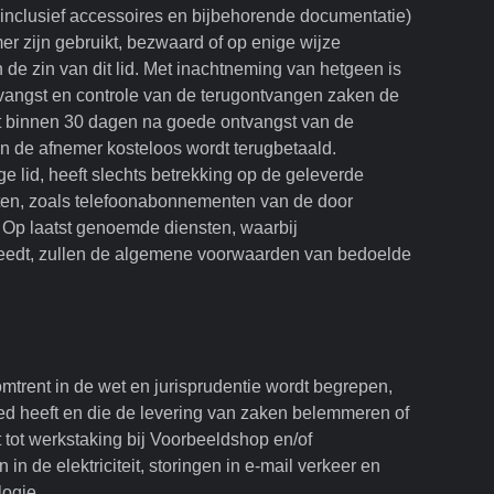
(inclusief accessoires en bijbehorende documentatie)
er zijn gebruikt, bezwaard of op enige wijze
n de zin van dit lid. Met inachtneming van hetgeen is
tvangst en controle van de terugontvangen zaken de
t binnen 30 dagen na goede ontvangst van de
n de afnemer kosteloos wordt terugbetaald.
ge lid, heeft slechts betrekking op de geleverde
ten, zoals telefoonabonnementen van de door
Op laatst genoemde diensten, waarbij
reedt, zullen de algemene voorwaarden van bedoelde
trent in de wet en jurisprudentie wordt begrepen,
d heeft en die de levering van zaken belemmeren of
tot werkstaking bij Voorbeeldshop en/of
 in de elektriciteit, storingen in e-mail verkeer en
logie.