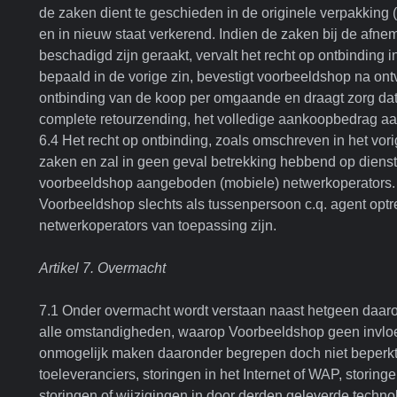
de zaken dient te geschieden in de originele verpakking 
en in nieuw staat verkerend. Indien de zaken bij de afnem
beschadigd zijn geraakt, vervalt het recht op ontbinding i
bepaald in de vorige zin, bevestigt voorbeeldshop na on
ontbinding van de koop per omgaande en draagt zorg da
complete retourzending, het volledige aankoopbedrag aa
6.4 Het recht op ontbinding, zoals omschreven in het vori
zaken en zal in geen geval betrekking hebbend op diens
voorbeeldshop aangeboden (mobiele) netwerkoperators. 
Voorbeeldshop slechts als tussenpersoon c.q. agent opt
netwerkoperators van toepassing zijn.
Artikel 7. Overmacht
7.1 Onder overmacht wordt verstaan naast hetgeen daarom
alle omstandigheden, waarop Voorbeeldshop geen invloe
onmogelijk maken daaronder begrepen doch niet beperkt 
toeleveranciers, storingen in het Internet of WAP, storingen
storingen of wijzigingen in door derden geleverde techno