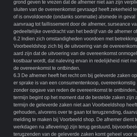
grond geven te vrezen dat de afnemer niet aan zijn verpli
sluiten van de overeenkomst gevraagd heeft zekerheid te 
of is onvoldoende (ondanks sommatie) alsmede in geval 
aanvraag tot faillissement door de afnemer, surseance van 
gedeeltelijke overdracht van het bedrijf van de afnemer 
6.2 Indien zich omstandigheden voordoen met betrekking
Voorbeeldshop zich bij de uitvoering van de overeenkoms
aard zijn dat de uitvoering van de overeenkomst onmogel
kostbaar wordt, dat naleving ervan in redelijkheid niet
de overeenkomst te ontbinden.
6.3 De afnemer heeft het recht om bij geleverde zaken op
er sprake is van een consumentenkoop, overeenkomstig 
zonder opgave van reden de overeenkomst te ontbinden, 
termijn begint op het moment dat de bestelde zaken zijn 
termijn de geleverde zaken niet aan Voorbeeldshop heeft
gehouden, alvorens over te gaan tot terugzending, daarv
melding te maken bij Voorbeeld shop. De afnemer dient te 
werkdagen na aflevering) zijn terug gestuurd, bijvoorbee
terugzenden van de geleverde zaken komt geheel voor re